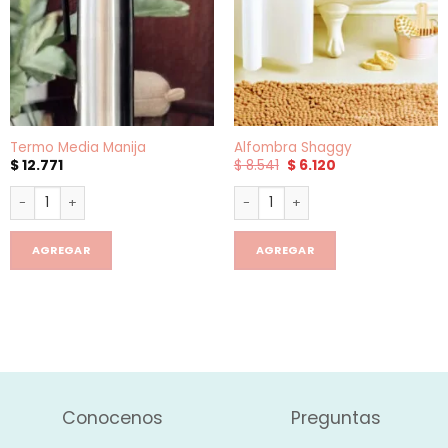
Termo Media Manija
Alfombra Shaggy
El
El
$
12.771
$
8.541
$
6.120
precio
precio
original
actual
Termo Media Manija cantidad
Alfombra Shaggy cantidad
era:
es:
$ 8.541.
$ 6.120.
AGREGAR
AGREGAR
Conocenos
Preguntas