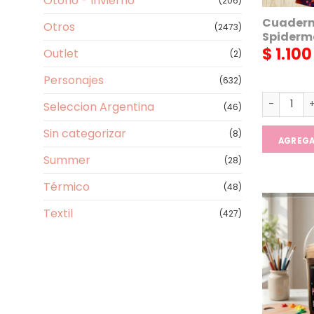
Otoño - Invierno
(206)
Cuadern
Otros
(2473)
Spider
$
1.100
Outlet
(2)
Personajes
(632)
Cuaderno 
Seleccion Argentina
(46)
Sin categorizar
(8)
AGREG
Summer
(28)
Térmico
(48)
Textil
(427)