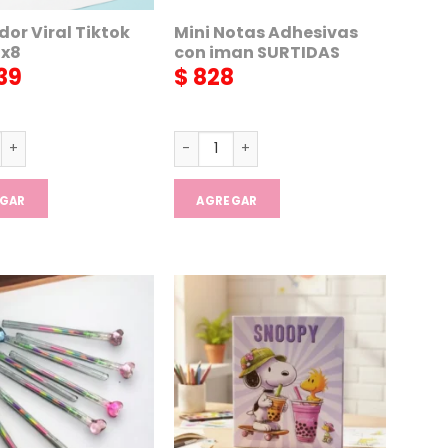
or Viral Tiktok
Mini Notas Adhesivas
 x8
con iman SURTIDAS
39
$
828
 Viral Tiktok Glitter x8 cantidad
Mini Notas Adhesivas con iman SURTI
GAR
AGREGAR