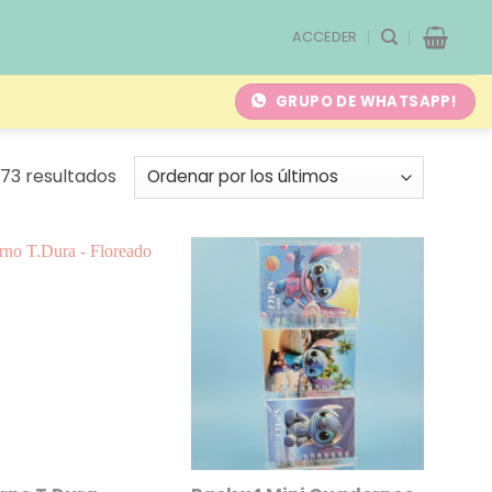
ACCEDER
GRUPO DE WHATSAPP!
Ordenado
73 resultados
por
los
últimos