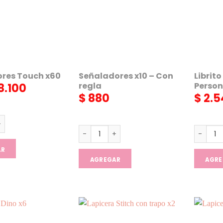
res Touch x60
Señaladores x10 – Con
Librito
regla
Person
8.100
$
880
$
2.5
s Touch x60 cantidad
Señaladores x10 - Con regla cantidad
Librito 
AR
AGREGAR
AGRE