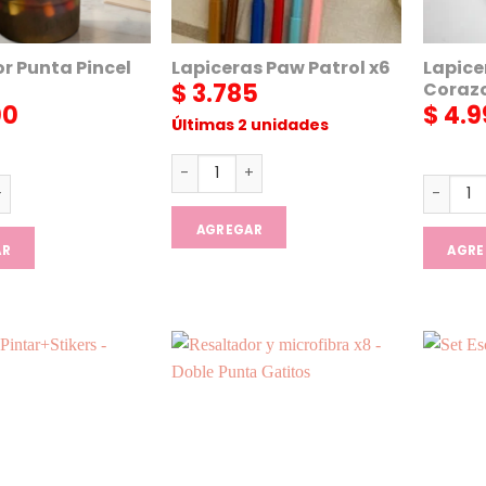
r Punta Pincel
Lapiceras Paw Patrol x6
Lapice
Coraz
$
3.785
00
$
4.9
Últimas 2 unidades
Lapiceras Paw Patrol x6 cantidad
Punta Pincel x80 cantidad
Lapicer
AGREGAR
AR
AGRE