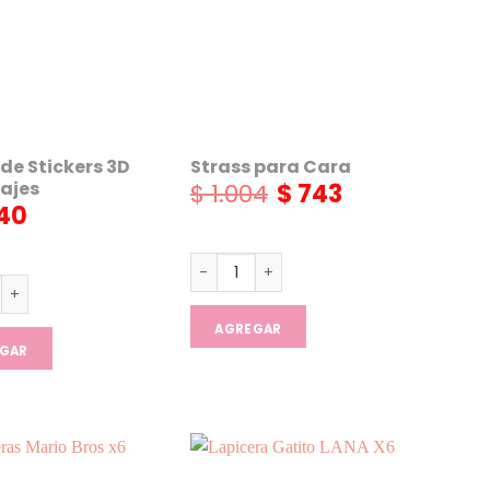
 de Stickers 3D
Strass para Cara
ajes
$
1.004
$
743
El
El
precio
precio
40
original
actual
era:
es:
$ 1.004.
$ 743.
Strass para Cara cantidad
de Stickers 3D Personajes cantidad
AGREGAR
GAR