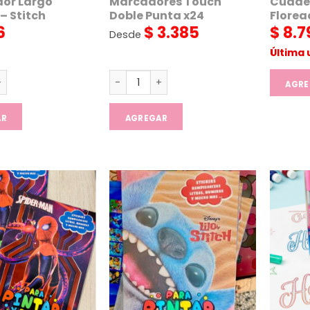
dor Largo
Marcadores Touch
Cuader
 – Stitch
Doble Punta x24
Florea
6
$
3.385
$
8.7
Desde
Última 
 Largo Apilable - Stitch cantidad
Marcadores Touch Doble Punta x24 can
AGRE
AR
AGREGAR