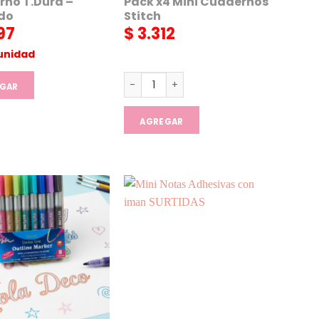
no T.Dura –
Pack x4 Mini Cuadernos
do
Stitch
97
$
3.312
unidad
tidad
Pack x4 Mini Cuadernos Stitch cantid
GAR
AGREGAR