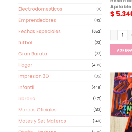
Resalta
Apilable
Electrodomesticos
(8)
$
5.34
Emprendedores
(42)
Fechas Especiales
(652)
Resaltador
futbol
(23)
AGREG
Gran Barata
(22)
Hogar
(405)
Impresion 3D
(35)
Infantil
(448)
Libreria
(471)
Marcas Oficiales
(313)
Mates y Set Materos
(140)