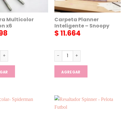
ra Multicolor
Carpeta Planner
on x6
Inteligente – Snoopy
98
$
11.664
a Multicolor Corazon x6 cantidad
Carpeta Planner Inteligente - Snoop
GAR
AGREGAR