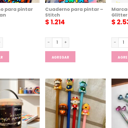
o para pintar
Cuaderno para pintar –
Marcad
man
Stitch
Glitter
$
1.214
$
2.5
para pintar Spiderman cantidad
Cuaderno para pintar - Stitch cantidad
Marcador
AR
AGREGAR
AGRE