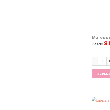
Marcado
$
Desde
Marcadore
AGREG