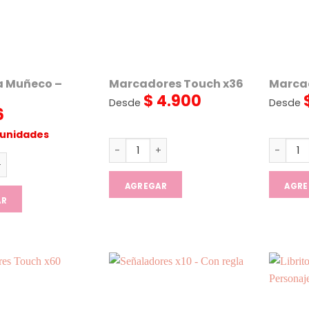
 Muñeco –
Marcadores Touch x36
Marca
$
4.900
Desde
Desde
6
 unidades
Marcadores Touch x36 cantidad
Marcado
Muñeco - Labubu cantidad
AGREGAR
AGRE
AR