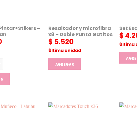
 Pintar+Stikers –
Resaltador y microfibra
Set Es
man
x8 – Doble Punta Gatitos
$
4.2
0
$
5.520
Última 
Última unidad
AGRE
Pintar+Stikers - Spiderman cantidad
AGREGAR
AR