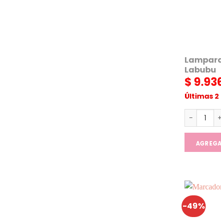
Lampara
Labubu
$
9.93
Últimas 2
Lampara 
AGREG
-49%