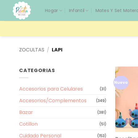
Saltar
Hogar
Infantil
Mates Y Set Mater
al
contenido
ZOCULTAS
/
LAPI
CATEGORIAS
Nuevo
Accesorios para Celulares
(31)
Accesorios/Complementos
(349)
Bazar
(381)
Cotillon
(51)
Cuidado Personal
(153)