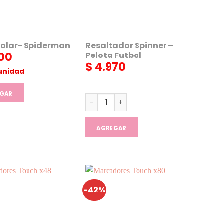
colar- Spiderman
Resaltador Spinner –
Pelota Futbol
00
$
4.970
unidad
GAR
Resaltador Spinner - Pelota Futbol c
AGREGAR
-42%