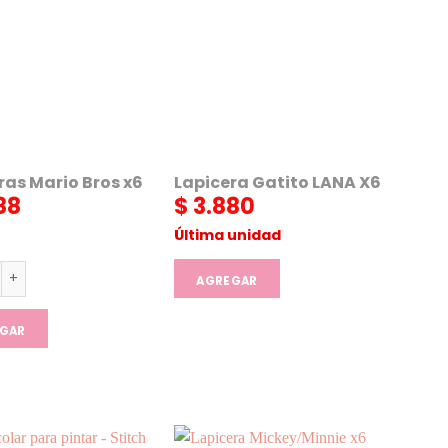
ras Mario Bros x6
Lapicera Gatito LANA X6
88
$
3.880
Última unidad
as Mario Bros x6 cantidad
AGREGAR
GAR