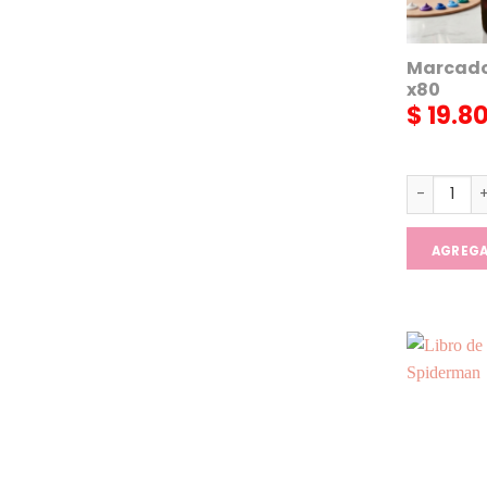
Marcado
x80
$
19.8
Marcador 
AGREG