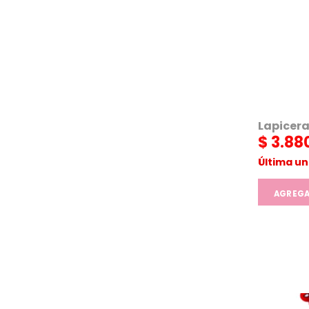
Lapicera
$
3.88
Última u
AGREG