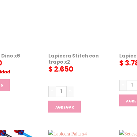
 Dino x6
Lapicera Stitch con
Lapice
trapo x2
0
$
3.7
$
2.650
nidad
Lapicer
AR
Lapicera Stitch con trapo x2 cantidad
AGRE
AGREGAR