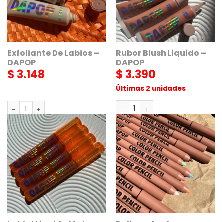
Exfoliante De Labios –
Rubor Blush Liquido –
DAPOP
DAPOP
$
3.148
$
3.390
Últimas 2 unidades
Rubor Blush Liquido - DAPOP c
Exfoliante De Labios - DAPOP cantidad
AGREGAR
AGREGAR