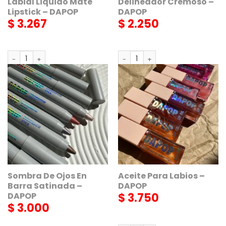
Labial Liquido Mate
Delineador Cremoso –
Lipstick – DAPOP
DAPOP
$
3.267
$
2.250
Labial Liquido Mate Lipstick - DAPOP cantidad
Delineador Cremoso - DAPOP 
AGREGAR
AGREGAR
Sombra De Ojos En
Aceite Para Labios –
Barra Satinada –
DAPOP
$
3.750
DAPOP
$
3.000