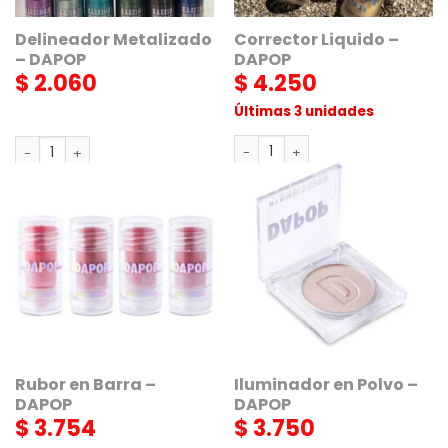
Delineador Metalizado
Corrector Liquido –
– DAPOP
DAPOP
$
2.060
$
4.250
Últimas 3 unidades
Corrector Liquido - DAPOP can
Delineador Metalizado - DAPOP cantidad
AGREGAR
AGREGAR
Rubor en Barra –
Iluminador en Polvo –
DAPOP
DAPOP
$
3.754
$
3.750