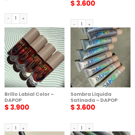
$
3.600
Face Gem - DAPOP cantidad
Labial Liquido Mate Rojos - DA
AGREGAR
AGREGAR
Brillo Labial Color –
Sombra Liquida
DAPOP
Satinada – DAPOP
$
3.900
$
3.600
Brillo Labial Color - DAPOP cantidad
Sombra Liquida Satinada - DA