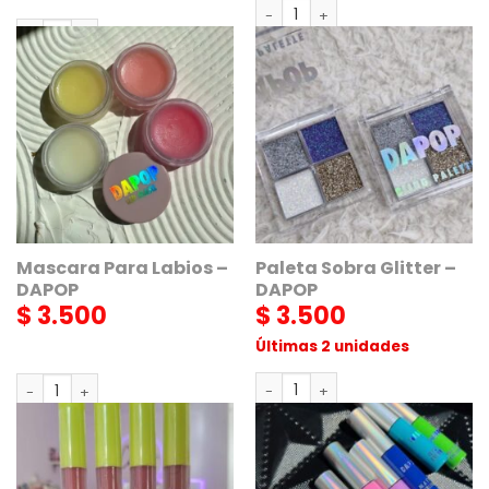
Aceite Para Labios - DAPOP ca
Sombra De Ojos En Barra Satinada - DAPOP cantidad
AGREGAR
AGREGAR
Mascara Para Labios –
Paleta Sobra Glitter –
DAPOP
DAPOP
$
3.500
$
3.500
Últimas 2 unidades
Paleta Sobra Glitter - DAPOP c
Mascara Para Labios - DAPOP cantidad
AGREGAR
AGREGAR