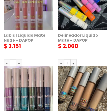
Labial Liquido Mate
Delineador Liquido
Nude – DAPOP
Mate – DAPOP
$
3.151
$
2.060
Labial Liquido Mate Nude - DAPOP cantidad
Delineador Liquido Mate - DAP
AGREGAR
AGREGAR