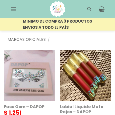
Saltar
al
contenido
MINIMO DE COMPRA 3 PRODUCTOS
ENVIOS A TODO EL PAÍS
MARCAS OFICIALES
/
FILTRAR
DAPOP
Face Gem – DAPOP
Labial Liquido Mate
$
1.251
Rojos – DAPOP