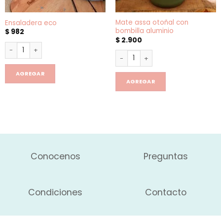
Mate assa otoñal con
Ensaladera eco
bombilla aluminio
$
982
$
2.900
Ensaladera eco cantidad
Mate assa otoñal con bombilla
AGREGAR
AGREGAR
Conocenos
Preguntas
Condiciones
Contacto