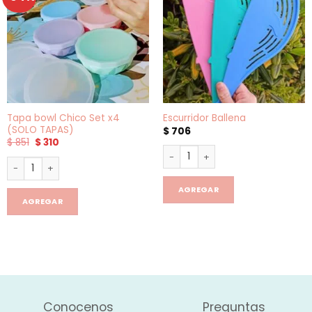
Tapa bowl Chico Set x4
Escurridor Ballena
(SOLO TAPAS)
$
706
El
El
$
851
$
310
precio
precio
Escurridor Ballena cantidad
original
actual
Tapa bowl Chico Set x4 (SOLO TAPAS) cantidad
era:
es:
$ 851.
$ 310.
AGREGAR
AGREGAR
Conocenos
Preguntas