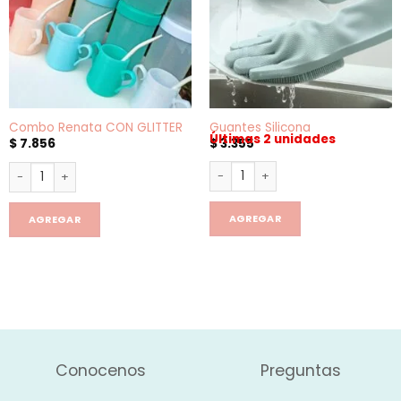
Combo Renata CON GLITTER
Guantes Silicona
Últimas 2 unidades
$
7.856
$
3.355
Guantes Silicona cantidad
Combo Renata CON GLITTER cantidad
AGREGAR
AGREGAR
Conocenos
Preguntas