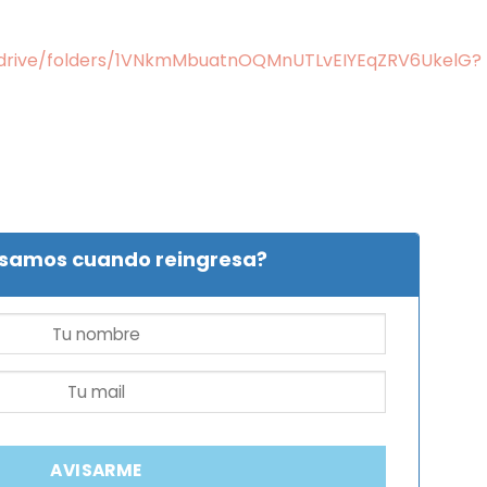
m/drive/folders/1VNkmMbuatnOQMnUTLvEIYEqZRV6UkelG?
isamos cuando reingresa?
AVISARME