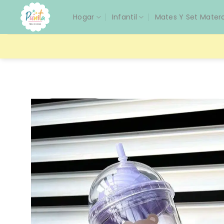
Saltar
Hogar
Infantil
Mates Y Set Mater
al
contenido