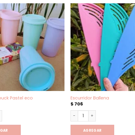
buck Pastel eco
Escurridor Ballena
$
706
uck Pastel eco cantidad
Escurridor Ballena cantidad
EGAR
AGREGAR