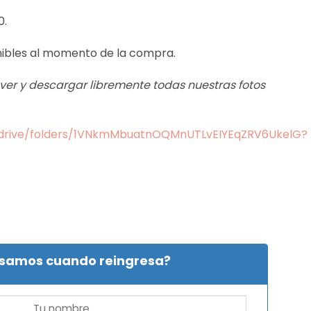
0.
nibles al momento de la compra.
s ver y descargar libremente todas nuestras fotos
m/drive/folders/1VNkmMbuatnOQMnUTLvEIYEqZRV6UkelG?
isamos cuando reingresa?