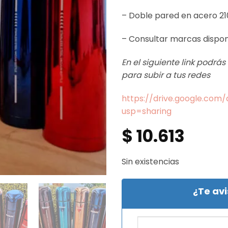
– Doble pared en acero 21
– Consultar marcas dispo
En el siguiente link podrá
para subir a tus redes
https://drive.google.co
usp=sharing
$
10.613
Sin existencias
¿Te av