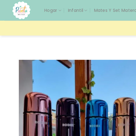
Saltar
Hogar
Infantil
Mates Y Set Mater
al
contenido