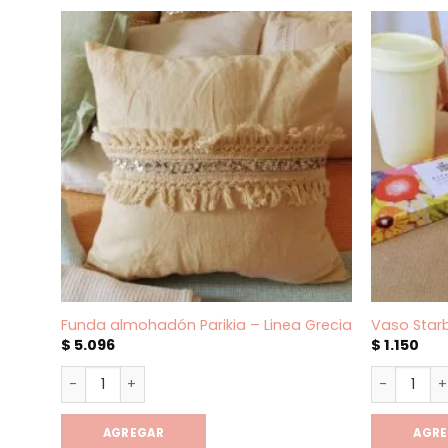
Funda almohadón Parikia – Linea Grecia
Vaso Star
$
5.096
$
1.150
Funda almohadón Parikia - Linea Grecia cantidad
Vaso Starb
AGREGAR
AGR