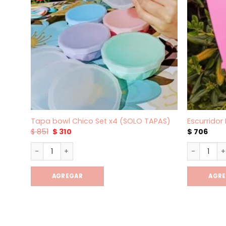
Tapa bowl Chico Set x4 (SOLO TAPAS)
Escurridor
El
El
$
851
$
310
$
706
precio
precio
original
actual
Tapa bowl Chico Set x4 (SOLO TAPAS) cantidad
Escurridor
era:
es:
$ 851.
$ 310.
AGREGAR
AGR