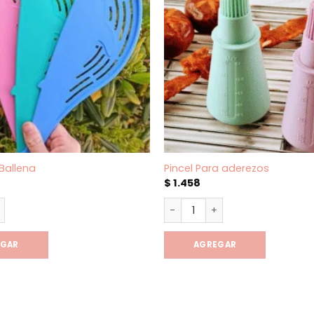
 Ballena
Pincel Para aderezos
$
1.458
 Ballena cantidad
Pincel Para aderezos cantid
EGAR
AGREGAR