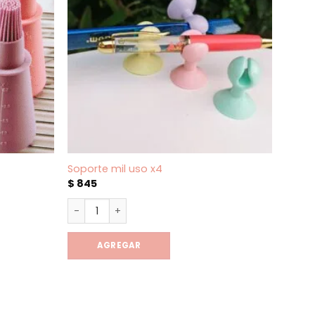
Soporte mil uso x4
Pico 
$
845
$
1.0
ad
Soporte mil uso x4 cantidad
Pico 
AGREGAR