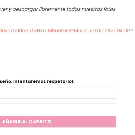
s ver y descargar libremente todas nuestras fotos
m/drive/folders/1VNkmMbuatnOQMnUTLvEIYEqZRV6UkelG?
seño. Intentaremos respetarlo!:
dad
AÑADIR AL CARRITO