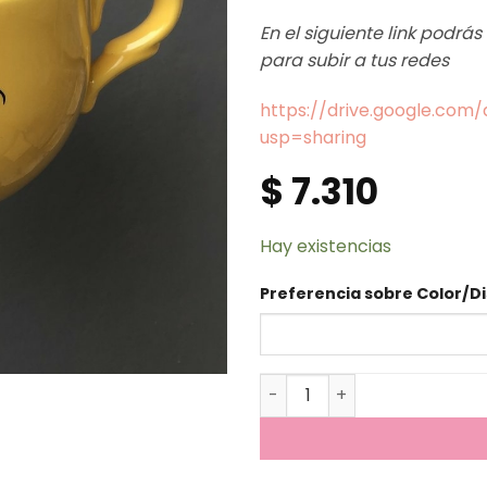
En el siguiente link podrá
para subir a tus redes
https://drive.google.co
usp=sharing
$
7.310
Hay existencias
Preferencia sobre Color/Di
Tazon - Bob Esponja canti