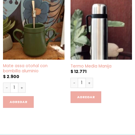
Mate assa otoñal con
Termo Media Manija
bombilla aluminio
$
12.771
$
2.900
Termo Media Manija cantidad
Mate assa otoñal con bombilla aluminio cantidad
AGREGAR
AGREGAR