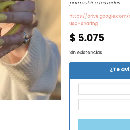
para subir a tus redes
https://drive.google.co
usp=sharing
$
5.075
Sin existencias
¿Te av