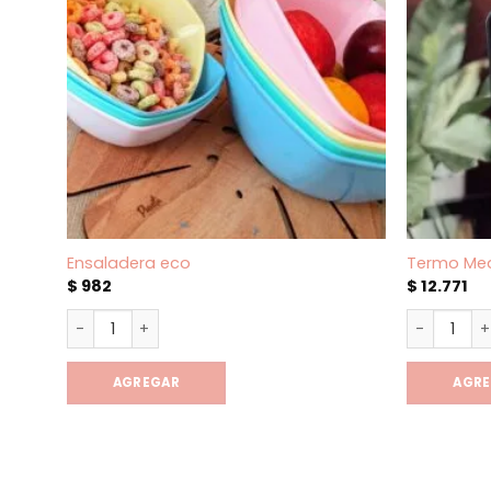
Ensaladera eco
Termo Med
$
982
$
12.771
Ensaladera eco cantidad
Termo Med
AGREGAR
AGR