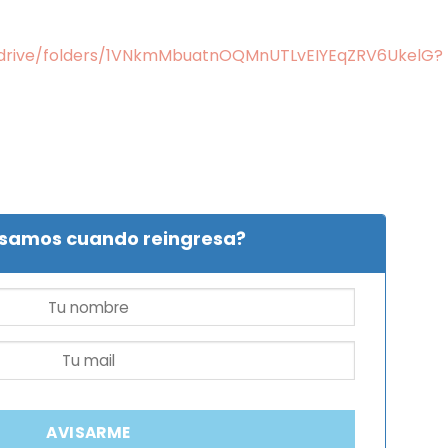
m/drive/folders/1VNkmMbuatnOQMnUTLvEIYEqZRV6UkelG?
isamos cuando reingresa?
AVISARME