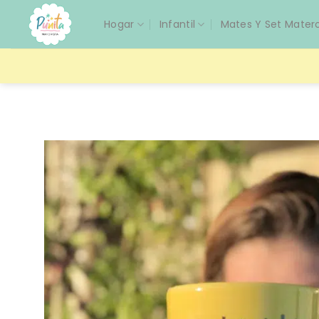
Saltar
Hogar
Infantil
Mates Y Set Mater
al
contenido