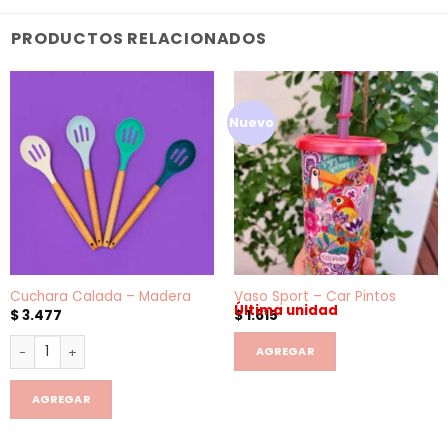
PRODUCTOS RELACIONADOS
Nuevo
Cuchara Calada – Madera
Vaso Sport – Car Pintos
Última unidad
$
3.477
$
1.615
Cuchara Calada - Madera cantidad
AGREGAR
AGREGAR