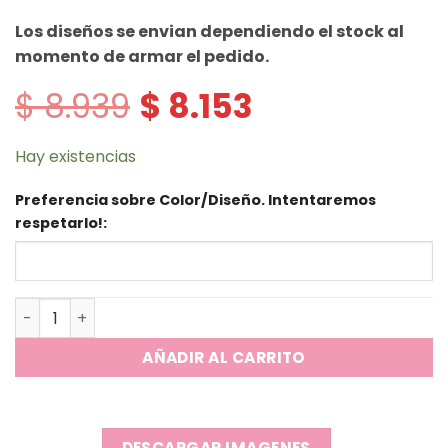
Los diseños se envian dependiendo el stock al
momento de armar el pedido.
$
8.939
$
8.153
El
El
precio
precio
original
actual
era:
es:
Hay existencias
$ 8.939.
$ 8.153.
Preferencia sobre Color/Diseño. Intentaremos
respetarlo!:
Tapers Bear & Panda Cute + Tenedor cantidad
AÑADIR AL CARRITO
DESCARGAR IMAGENES