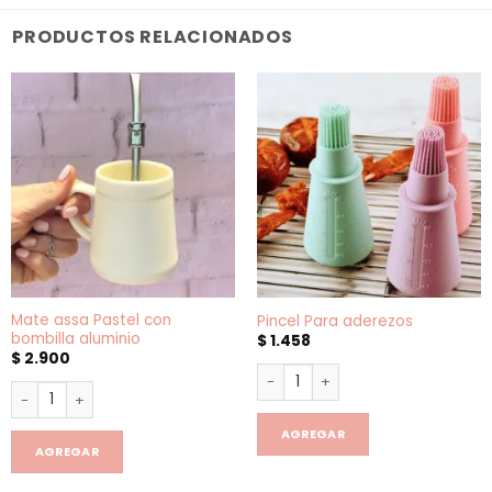
PRODUCTOS RELACIONADOS
Mate assa Pastel con
Pincel Para aderezos
bombilla aluminio
$
1.458
$
2.900
Pincel Para aderezos cantidad
Mate assa Pastel con bombilla aluminio cantidad
AGREGAR
AGREGAR