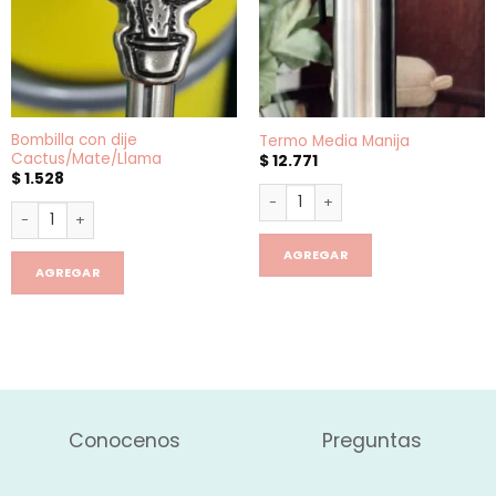
Bombilla con dije
Termo Media Manija
Cactus/Mate/Llama
$
12.771
$
1.528
Termo Media Manija cantidad
Bombilla con dije Cactus/Mate/Llama cantidad
AGREGAR
AGREGAR
Conocenos
Preguntas