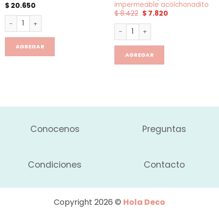
impermeable acolchonadito
$
20.650
El
El
$
8.422
$
7.820
precio
precio
Arma tu mundo x300 cantidad
original
actual
Necesser/Organizador imperm
era:
es:
$ 8.422.
$ 7.820.
AGREGAR
AGREGAR
Conocenos
Preguntas
Condiciones
Contacto
Copyright 2026 ©
Hola Deco