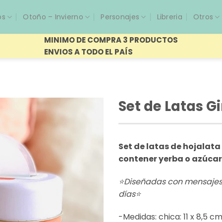
os
Otoño – Invierno
Personajes
Libreria
Otros
MINIMO DE COMPRA 3 PRODUCTOS
ENVIOS A TODO EL PAÍS
Set de Latas G
Set de latas de hojalata
contener yerba o azúcar
⭐Diseñadas con mensajes 
días⭐
-Medidas: chica: 11 x 8,5 c