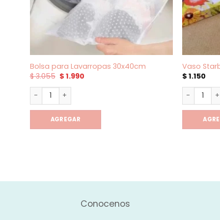
Bolsa para Lavarropas 30x40cm
Vaso Star
El
El
$
3.055
$
1.990
$
1.150
precio
precio
original
actual
Bolsa para Lavarropas 30x40cm cantidad
Vaso Starb
era:
es:
$ 3.055.
$ 1.990.
AGREGAR
AGR
Conocenos