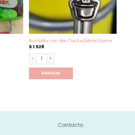
Bombilla con dije Cactus/Mate/Llama
Flane
$
1.528
$
1.17
d
Bombilla con dije Cactus/Mate/Llama cantidad
Flane
AGREGAR
Contacto