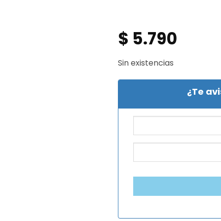
$
5.790
Sin existencias
¿Te av