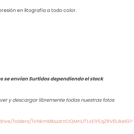
resión en litografía a todo color.
os se envían Surtidos dependiendo el stock
s ver y descargar libremente todas nuestras fotos
m/drive/folders/1VNkmMbuatnOQMnUTLvEIYEqZRV6UkelG?