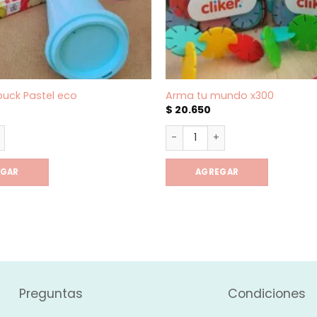
buck Pastel eco
Arma tu mundo x300
$
20.650
uck Pastel eco cantidad
Arma tu mundo x300 cantida
EGAR
AGREGAR
Preguntas
Condiciones