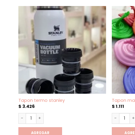
Tapon termo stanley
Tapon man
$
3.426
$
1.111
Tapon termo stanley cantidad
Tapon man
AGREGAR
AGR