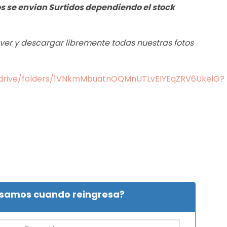
os se envian Surtidos dependiendo el stock
s ver y descargar libremente todas nuestras fotos
m/drive/folders/1VNkmMbuatnOQMnUTLvEIYEqZRV6UkelG?
isamos cuando reingresa?