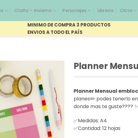
os
Otoño – Invierno
Personajes
Libreria
Otros
MINIMO DE COMPRA 3 PRODUCTOS
ENVIOS A TODO EL PAÍS
Planner Mensu
Planner Mensual emblo
planes✏️ podes tenerlo en 
donde mas te guste???? ✨Co
✅Medidas: A4
✅Cantidad: 12 hojas