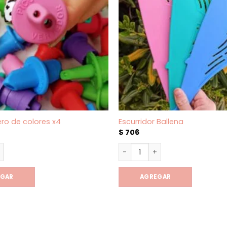
ero de colores x4
Escurridor Ballena
$
706
ero de colores x4 cantidad
Escurridor Ballena cantidad
EGAR
AGREGAR