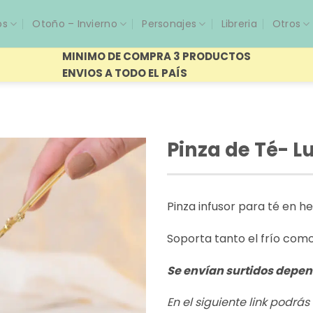
os
Otoño – Invierno
Personajes
Libreria
Otros
MINIMO DE COMPRA 3 PRODUCTOS
ENVIOS A TODO EL PAÍS
Pinza de Té- L
Pinza infusor para té en 
Soporta tanto el frío como 
Se envían surtidos depen
En el siguiente link podrá