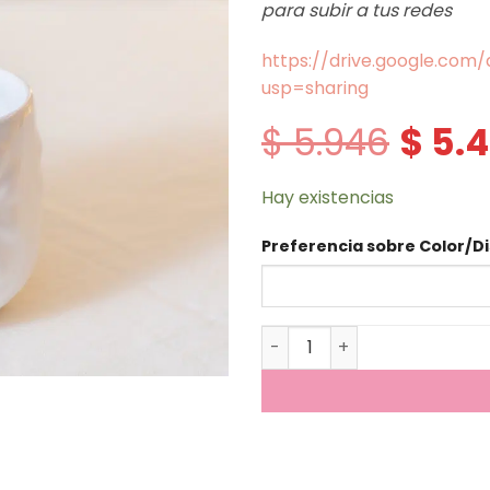
para subir a tus redes
https://drive.google.co
usp=sharing
$
5.946
$
5.4
El
precio
original
era:
Hay existencias
$ 5.946.
Preferencia sobre Color/Di
Pinza de Té- Luna cantidad