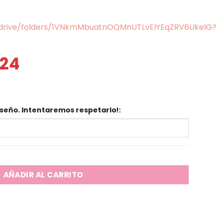
m/drive/folders/1VNkmMbuatnOQMnUTLvEIYEqZRV6UkelG?
24
El
precio
actual
es:
$ 5.424.
seño. Intentaremos respetarlo!:
AÑADIR AL CARRITO