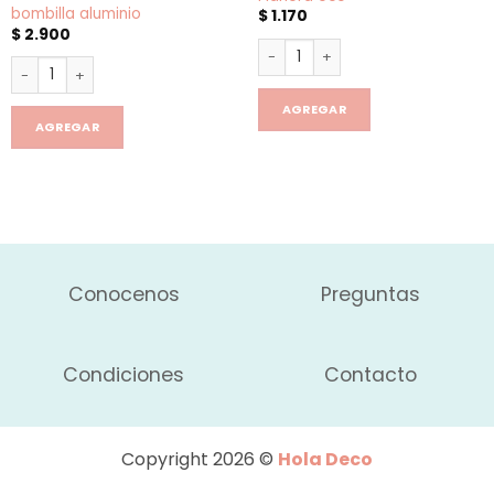
bombilla aluminio
$
1.170
$
2.900
Flanera eco cantidad
Mate assa otoñal con bombilla aluminio cantidad
AGREGAR
AGREGAR
Conocenos
Preguntas
Condiciones
Contacto
Copyright 2026 ©
Hola Deco