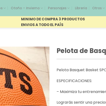
os
Otoño – Invierno
Personajes
Libreria
Otros
MINIMO DE COMPRA 3 PRODUCTOS
ENVIOS A TODO EL PAÍS
Pelota de Bas
Pelota Basquet Basket SP
ESPECIFICACIONES:
– Maximiza tu entrenamien
Lograrás sentir una precio