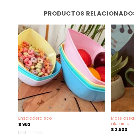
PRODUCTOS RELACIONADO
Mate assa
Ensaladera eco
aluminio
$
982
$
2.900
Ensaladera eco cantidad