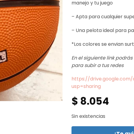
manejo y tu juego
– Apta para cualquier super
– Una pelota ideal para p
*Los colores se envian sur
En el siguiente link podrá
para subir a tus redes
https://drive.google.co
usp=sharing
$
8.054
Sin existencias
¿Te av