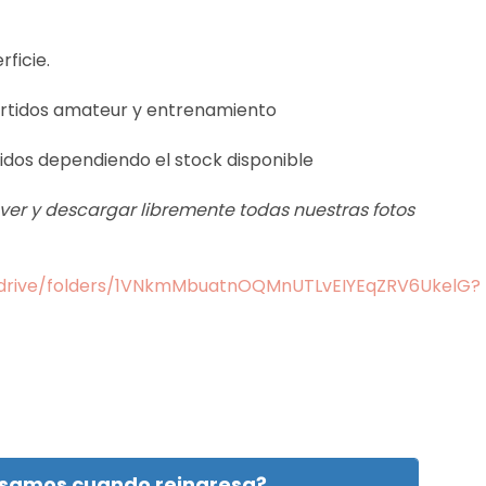
ficie.
artidos amateur y entrenamiento
tidos dependiendo el stock disponible
s ver y descargar libremente todas nuestras fotos
m/drive/folders/1VNkmMbuatnOQMnUTLvEIYEqZRV6UkelG?
isamos cuando reingresa?