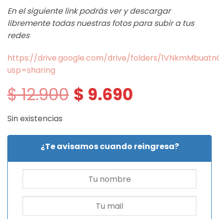
En el siguiente link podrás ver y descargar
libremente todas nuestras fotos para subir a tus
redes
https://drive.google.com/drive/folders/1VNkmMbua
usp=sharing
$
12.900
$
9.690
El
El
precio
precio
original
actual
era:
es:
Sin existencias
$ 12.900.
$ 9.690.
¿Te avisamos cuando reingresa?