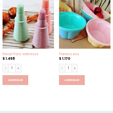
Pincel Para aderezos
Flanera eco
$
1.458
$
1.170
Pincel Para aderezos cantidad
Flanera eco cantidad
AGREGAR
AGREGAR