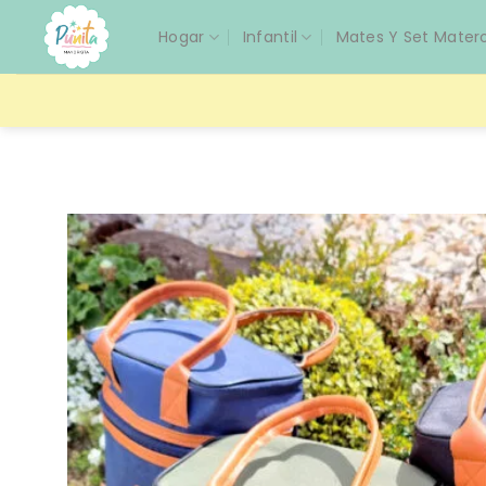
Saltar
Hogar
Infantil
Mates Y Set Mater
al
contenido