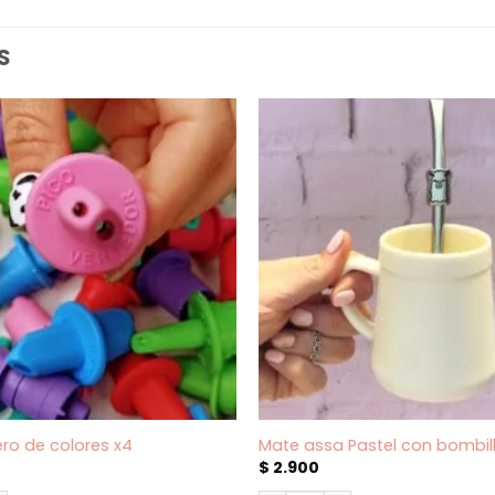
S
ero de colores x4
Mate assa Pastel con bombil
$
2.900