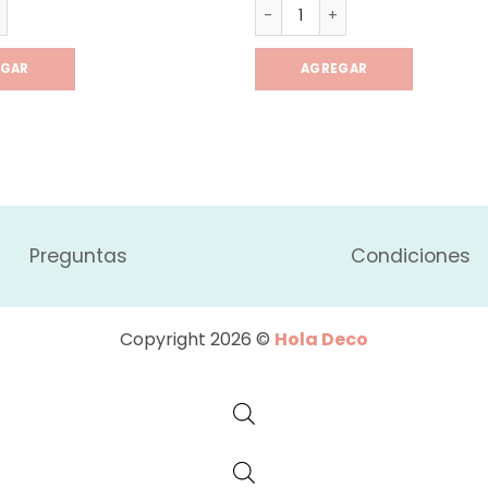
ero de colores x4 cantidad
Mate assa Pastel con bombill
EGAR
AGREGAR
Preguntas
Condiciones
Copyright 2026 ©
Hola Deco