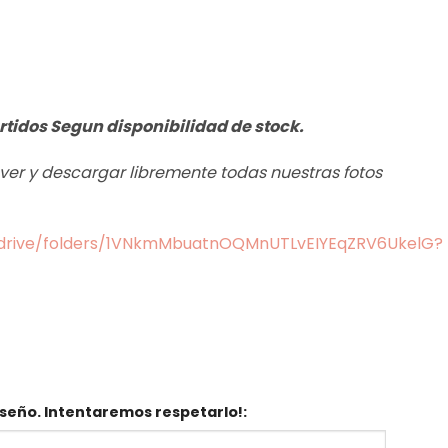
rtidos Segun disponibilidad de stock.
s ver y descargar libremente todas nuestras fotos
m/drive/folders/1VNkmMbuatnOQMnUTLvEIYEqZRV6UkelG?
seño. Intentaremos respetarlo!: