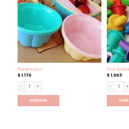
Flanera eco
Pico aceit
$
1.170
$
1.003
Flanera eco cantidad
Pico aceit
AGREGAR
AGR