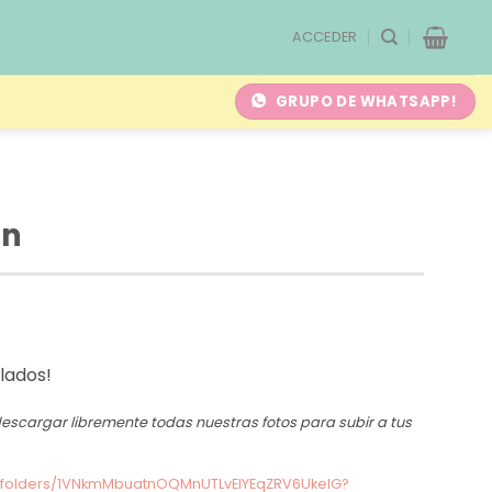
ACCEDER
GRUPO DE WHATSAPP!
on
 lados!
y descargar libremente todas nuestras fotos para subir a tus
ve/folders/1VNkmMbuatnOQMnUTLvEIYEqZRV6UkelG?