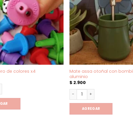
Mate assa otoñal con bombil
ero de colores x4
aluminio
$
2.900
ero de colores x4 cantidad
Mate assa otoñal con bombil
EGAR
AGREGAR