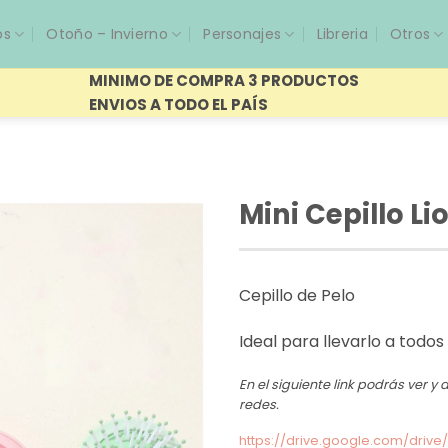
os
Otoño – Invierno
Personajes
Libreria
Otros
MINIMO DE COMPRA 3 PRODUCTOS
ENVIOS A TODO EL PAÍS
Mini Cepillo Li
Cepillo de Pelo
Ideal para llevarlo a todos
En el siguiente link podrás ver 
redes.
https://drive.google.com/dri