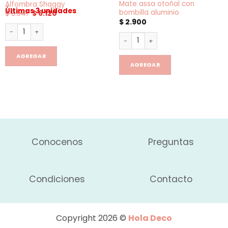
Mate assa otoñal con
Alfombra Shaggy
Últimas 3 unidades
bombilla aluminio
El
El
$
8.541
$
6.120
precio
precio
$
2.900
original
actual
Alfombra Shaggy cantidad
era:
es:
Mate assa otoñal con bombilla
$ 8.541.
$ 6.120.
AGREGAR
AGREGAR
Conocenos
Preguntas
Condiciones
Contacto
Copyright 2026 ©
Hola Deco