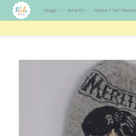
Saltar
Hogar
Infantil
Mates Y Set Mater
al
contenido