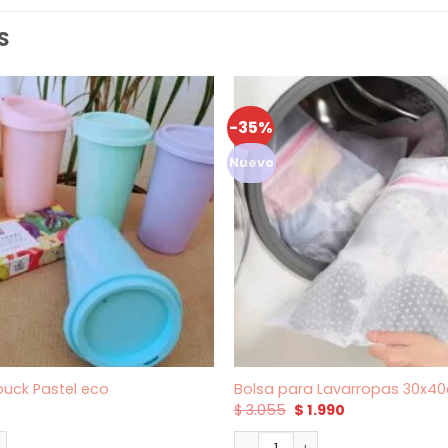
S
-35%
Nuevo
buck Pastel eco
Bolsa para Lavarropas 30x4
El
El
$
3.055
$
1.990
precio
precio
original
actual
uck Pastel eco cantidad
Bolsa para Lavarropas 30x4