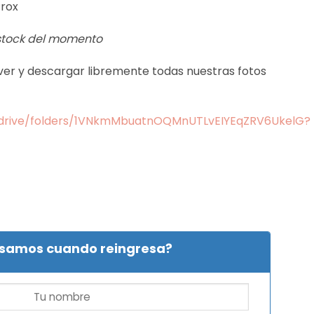
Prox
 stock del momento
s ver y descargar libremente todas nuestras fotos
m/drive/folders/1VNkmMbuatnOQMnUTLvEIYEqZRV6UkelG?
isamos cuando reingresa?