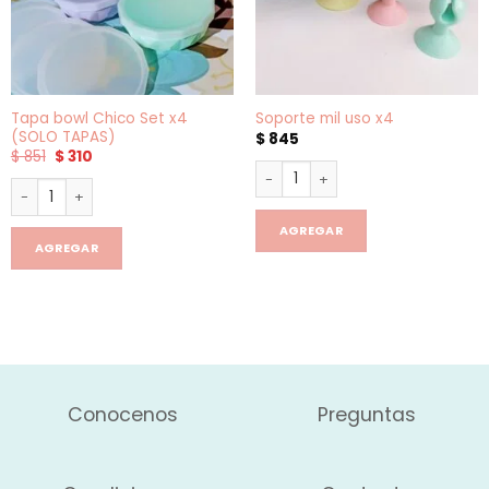
Tapa bowl Chico Set x4
Soporte mil uso x4
(SOLO TAPAS)
$
845
El
El
$
851
$
310
precio
precio
Soporte mil uso x4 cantidad
original
actual
Tapa bowl Chico Set x4 (SOLO TAPAS) cantidad
era:
es:
$ 851.
$ 310.
AGREGAR
AGREGAR
Conocenos
Preguntas