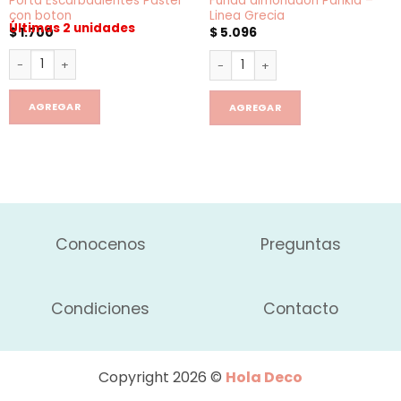
Porta Escarbadientes Pastel
Funda almohadón Parikia –
con boton
Linea Grecia
Últimas 2 unidades
$
1.700
$
5.096
Porta Escarbadientes Pastel con boton cantidad
Funda almohadón Parikia - Lin
AGREGAR
AGREGAR
Conocenos
Preguntas
Condiciones
Contacto
Copyright 2026 ©
Hola Deco