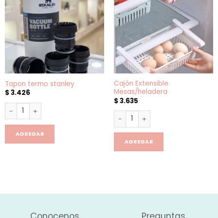
Cajón Extensible
Tapon termo stanley
Mesas/heladera
$
3.426
$
3.635
Tapon termo stanley cantidad
Cajón Extensible Mesas/helad
AGREGAR
AGREGAR
Conocenos
Preguntas