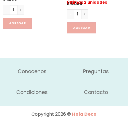
Últimas 2 unidades
$
6.099
Pack x3 Limpia Bombilla cantidad
Autocebante Universo + Bombi
AGREGAR
AGREGAR
Conocenos
Preguntas
Condiciones
Contacto
Copyright 2026 ©
Hola Deco