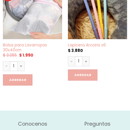
Bolsa para Lavarropas
Lapicera Arcoiris x6
30x40cm
$
3.880
El
El
$
3.055
$
1.990
precio
precio
Lapicera Arcoiris x6 cantidad
original
actual
Bolsa para Lavarropas 30x40cm cantidad
era:
es:
$ 3.055.
$ 1.990.
AGREGAR
AGREGAR
Conocenos
Preguntas