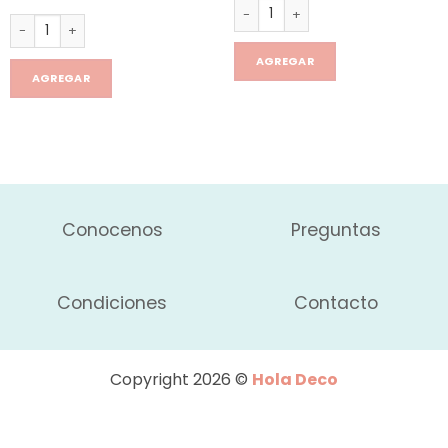
Tapon manitos x4 cantidad
Mate assa Pastel con bombilla aluminio cantidad
AGREGAR
AGREGAR
Conocenos
Preguntas
Condiciones
Contacto
Copyright 2026 ©
Hola Deco