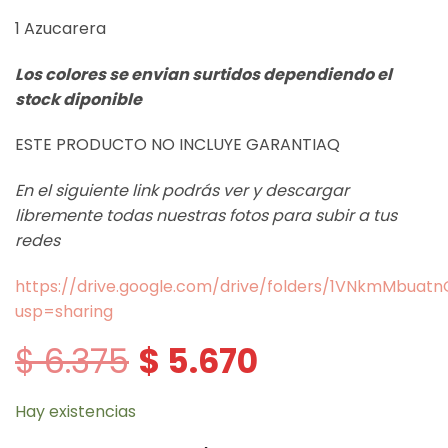
1 Azucarera
Los colores se envian surtidos dependiendo el
stock diponible
ESTE PRODUCTO NO INCLUYE GARANTIAQ
En el siguiente link podrás ver y descargar
libremente todas nuestras fotos para subir a tus
redes
https://drive.google.com/drive/folders/1VNkmMbua
usp=sharing
$
6.375
$
5.670
El
El
precio
precio
original
actual
era:
es:
Hay existencias
$ 6.375.
$ 5.670.