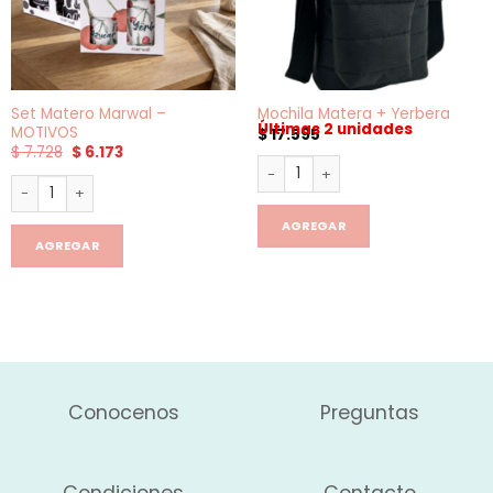
Set Matero Marwal –
Mochila Matera + Yerbera
Últimas 2 unidades
MOTIVOS
$
17.595
El
El
$
7.728
$
6.173
precio
precio
Mochila Matera + Yerbera can
original
actual
Set Matero Marwal - MOTIVOS cantidad
era:
es:
$ 7.728.
$ 6.173.
AGREGAR
AGREGAR
Conocenos
Preguntas
Condiciones
Contacto