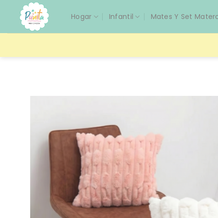
Saltar
Hogar
Infantil
Mates Y Set Mater
al
contenido