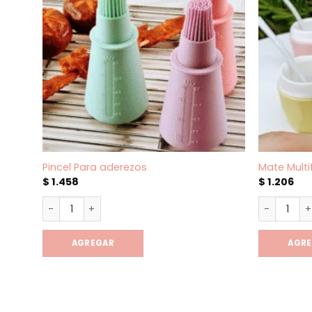
Pincel Para aderezos
Mate Multi
$
1.458
$
1.206
Pincel Para aderezos cantidad
Mate Multi
AGREGAR
AGR