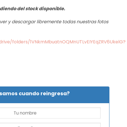
diendo del stock disponible.
s ver y descargar libremente todas nuestras fotos
m/drive/folders/1VNkmMbuatnOQMnUTLvEIYEqZRV6UkelG?
isamos cuando reingresa?