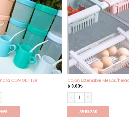
nata CON GLITTER
Cajón Extensible Mesas/hela
$
3.635
ata CON GLITTER cantidad
Cajón Extensible Mesas/hela
EGAR
AGREGAR