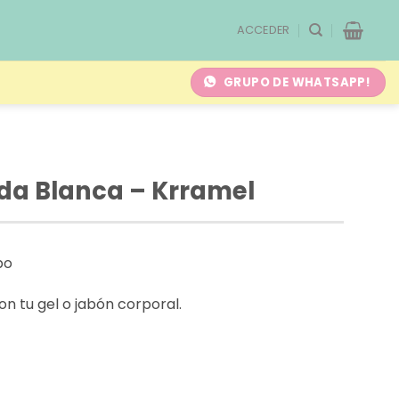
ACCEDER
GRUPO DE WHATSAPP!
da Blanca – Krramel
po
n tu gel o jabón corporal.