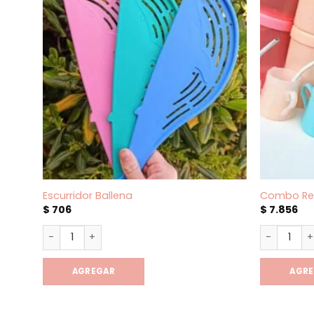
Escurridor Ballena
Combo Re
$
706
$
7.856
Escurridor Ballena cantidad
Combo Ren
AGREGAR
AGR