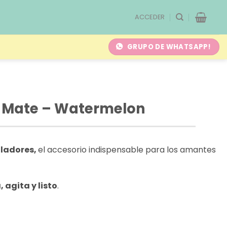
ACCEDER
GRUPO DE WHATSAPP!
r Mate – Watermelon
lladores,
el accesorio indispensable para los amantes
 agita y listo
.