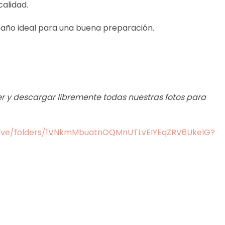
calidad.
amaño ideal para una buena preparación.
ver y descargar libremente todas nuestras fotos para
drive/folders/1VNkmMbuatnOQMnUTLvEIYEqZRV6UkelG?