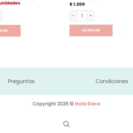
 unidades
$
1.200
Pack x3 Limpia Bombilla cant
ro Apto Stanley 1.2lts - Olitas cantidad
dad
AGREGAR
EGAR
Preguntas
Condiciones
Copyright 2026 ©
Hola Deco