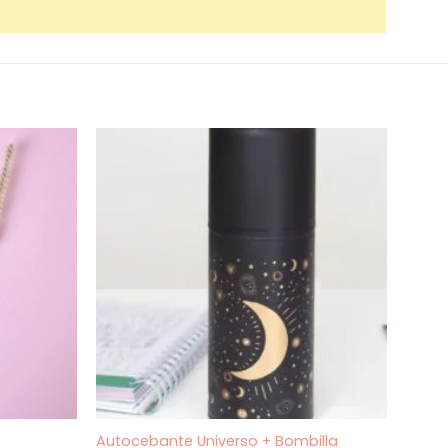
Autocebante Universo + Bombilla
Mate 