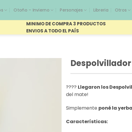
os
Otoño – Invierno
Personajes
Libreria
Otros
MINIMO DE COMPRA 3 PRODUCTOS
ENVIOS A TODO EL PAÍS
Despolvillado
????️
Llegaron los Despolvi
del mate!
Simplemente
poné la yerba,
Características: