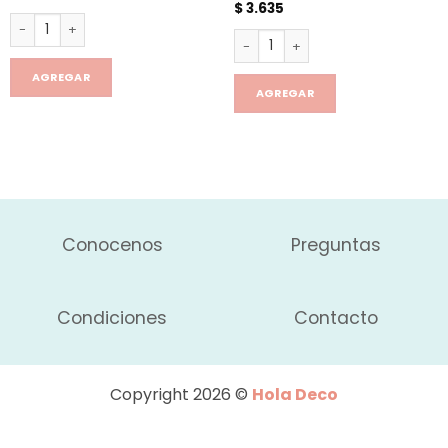
$
3.635
Pincel Para aderezos cantidad
Cajón Extensible Mesas/helad
AGREGAR
AGREGAR
Conocenos
Preguntas
Condiciones
Contacto
Copyright 2026 ©
Hola Deco