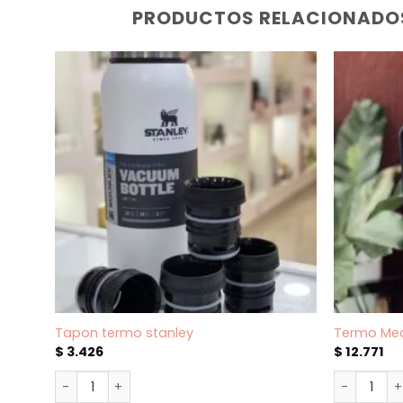
PRODUCTOS RELACIONADO
Tapon termo stanley
Termo Med
$
3.426
$
12.771
Tapon termo stanley cantidad
Termo Med