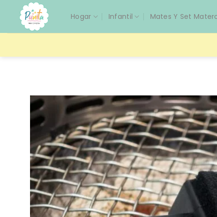
Saltar
Hogar
Infantil
Mates Y Set Mater
al
contenido