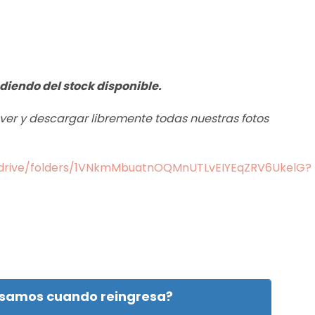
diendo del stock disponible.
s ver y descargar libremente todas nuestras fotos
m/drive/folders/1VNkmMbuatnOQMnUTLvEIYEqZRV6UkelG?
isamos cuando reingresa?