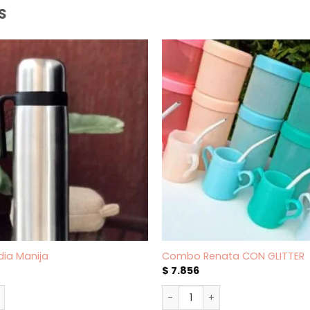
S
ia Manija
Combo Renata CON GLITTER
$
7.856
ia Manija cantidad
Combo Renata CON GLITTER c