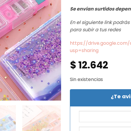
Se envían surtidos depen
En el siguiente link podrá
para subir a tus redes
https://drive.google.co
usp=sharing
$
12.642
Sin existencias
¿Te av