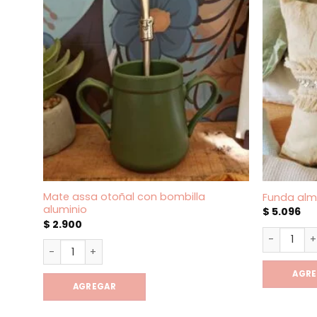
Mate assa otoñal con bombilla
Funda almo
aluminio
$
5.096
$
2.900
Funda almo
Mate assa otoñal con bombilla aluminio cantidad
AGR
AGREGAR