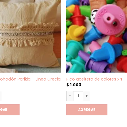
hadón Parikia – Linea Grecia
Pico aceitero de colores x4
$
1.003
hadón Parikia - Linea Grecia cantidad
Pico aceitero de colores x4 c
EGAR
AGREGAR