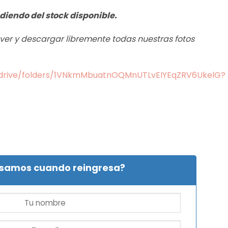
diendo del stock disponible.
s ver y descargar libremente todas nuestras fotos
m/drive/folders/1VNkmMbuatnOQMnUTLvEIYEqZRV6UkelG?
isamos cuando reingresa?