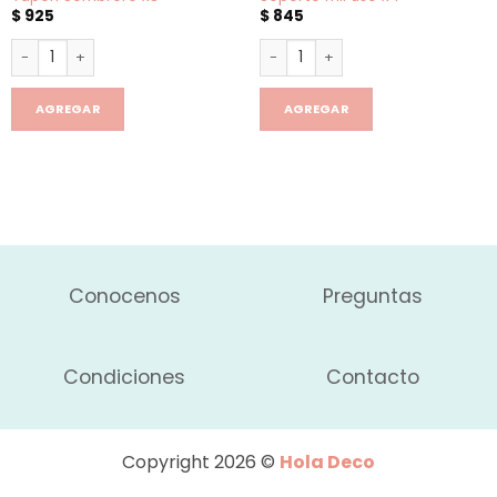
$
925
$
845
Tapon Sombrero x3 cantidad
Soporte mil uso x4 cantidad
AGREGAR
AGREGAR
Conocenos
Preguntas
Condiciones
Contacto
Copyright 2026 ©
Hola Deco