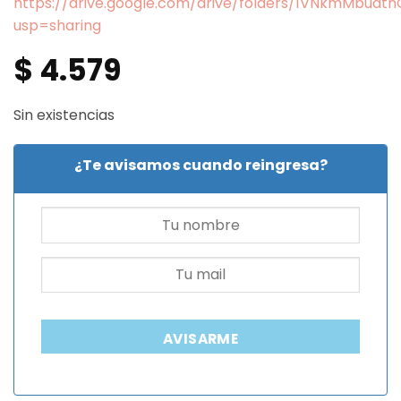
https://drive.google.com/drive/folders/1VNkmMbua
usp=sharing
$
4.579
Sin existencias
¿Te avisamos cuando reingresa?
AVISARME