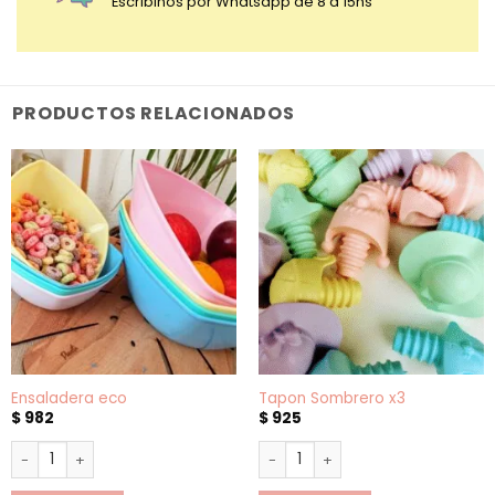
Escribinos por Whatsapp de 8 a 15hs
PRODUCTOS RELACIONADOS
Ensaladera eco
Tapon Sombrero x3
$
982
$
925
Ensaladera eco cantidad
Tapon Sombrero x3 cantidad