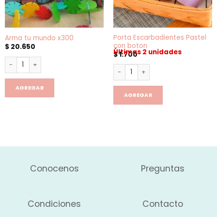
Porta Escarbadientes Pastel
Arma tu mundo x300
con boton
$
20.650
Últimas 2 unidades
$
1.700
Arma tu mundo x300 cantidad
Porta Escarbadientes Pastel c
AGREGAR
AGREGAR
Conocenos
Preguntas
Condiciones
Contacto