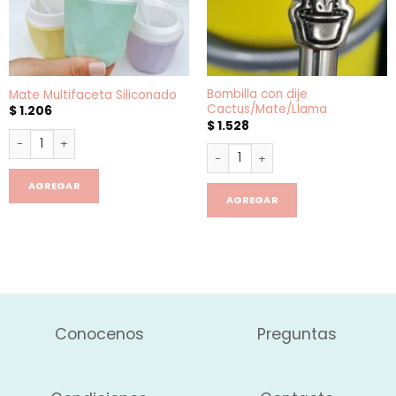
Bombilla con dije
Mate Multifaceta Siliconado
Cactus/Mate/Llama
$
1.206
$
1.528
Mate Multifaceta Siliconado cantidad
Bombilla con dije Cactus/Mat
AGREGAR
AGREGAR
Conocenos
Preguntas