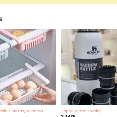
S
ensible Mesas/heladera
Tapon termo stanley
$
3.426