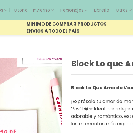
os
Otoño – Invierno
Personajes
Libreria
Otros
MINIMO DE COMPRA 3 PRODUCTOS
ENVIOS A TODO EL PAÍS
Block Lo que A
Block Lo Que Amo de Vos
¡Exprésale tu amor de man
Vos”! ❤️✨ Ideal para dejar
adorable y romántico, est
los momentos más especia