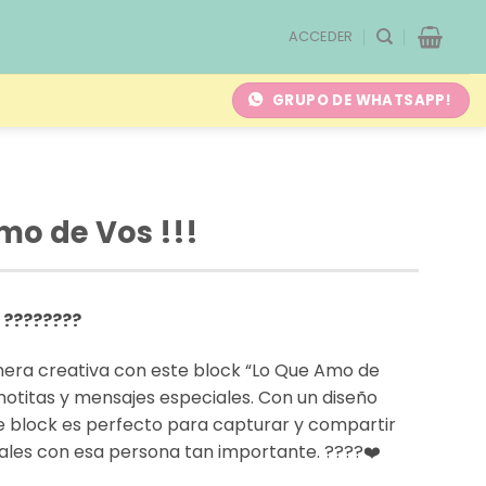
ACCEDER
GRUPO DE WHATSAPP!
mo de Vos !!!
 ????????
era creativa con este block “Lo Que Amo de
 notitas y mensajes especiales. Con un diseño
e block es perfecto para capturar y compartir
les con esa persona tan importante. ????❤️