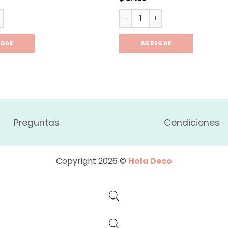
ensible Mesas/heladera cantidad
Tapon termo stanley cantid
EGAR
AGREGAR
Preguntas
Condiciones
Copyright 2026 ©
Hola Deco