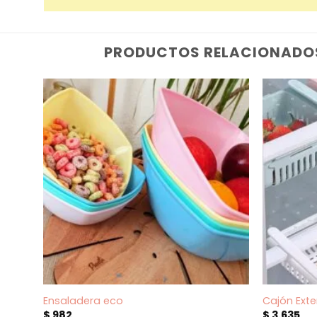
PRODUCTOS RELACIONADO
Ensaladera eco
Cajón Ext
$
982
$
3.635