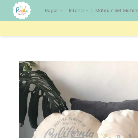
Saltar
Hogar
Infantil
Mates Y Set Mater
al
contenido