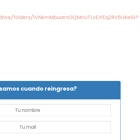
m/drive/folders/1VNkmMbuatnOQMnUTLvEIYEqZRV6UkelG?
isamos cuando reingresa?