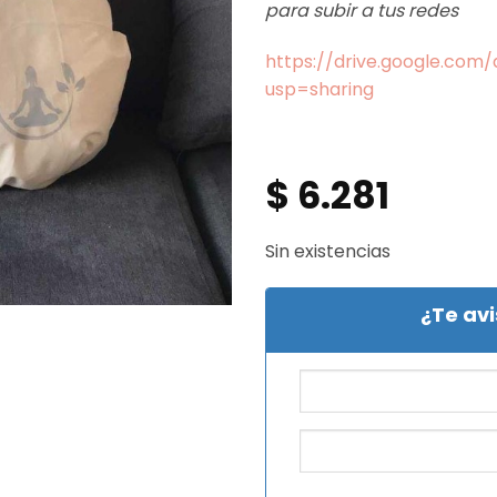
para subir a tus redes
https://drive.google.co
usp=sharing
$
6.281
Sin existencias
¿Te av