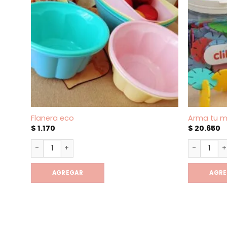
Flanera eco
Arma tu m
$
1.170
$
20.650
Flanera eco cantidad
Arma tu m
AGREGAR
AGR