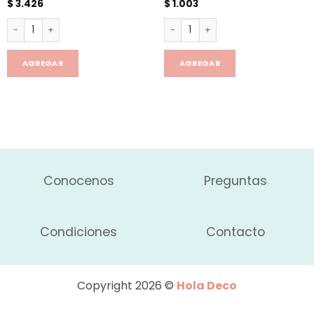
$
3.426
$
1.003
Tapon termo stanley cantidad
Pico aceitero de colores x4 ca
AGREGAR
AGREGAR
Conocenos
Preguntas
Condiciones
Contacto
Copyright 2026 ©
Hola Deco