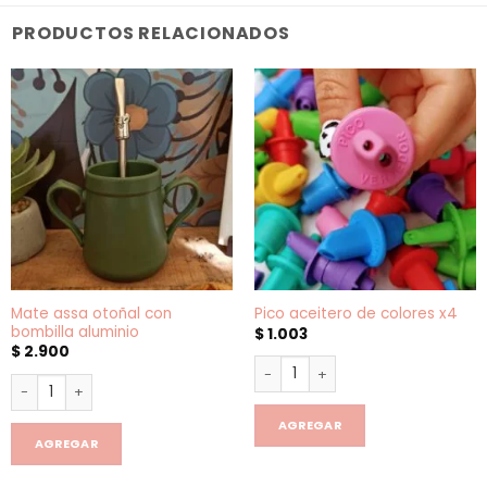
PRODUCTOS RELACIONADOS
Mate assa otoñal con
Pico aceitero de colores x4
bombilla aluminio
$
1.003
$
2.900
Pico aceitero de colores x4 ca
Mate assa otoñal con bombilla aluminio cantidad
AGREGAR
AGREGAR