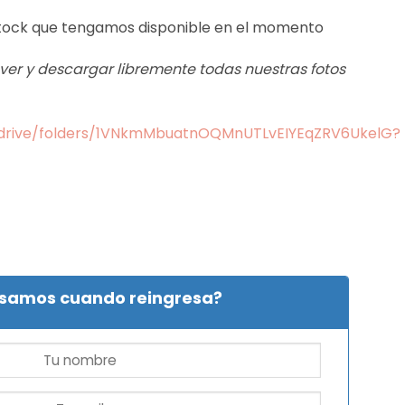
 stock que tengamos disponible en el momento
s ver y descargar libremente todas nuestras fotos
m/drive/folders/1VNkmMbuatnOQMnUTLvEIYEqZRV6UkelG?
isamos cuando reingresa?