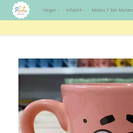
Saltar
Hogar
Infantil
Mates Y Set Mater
al
contenido