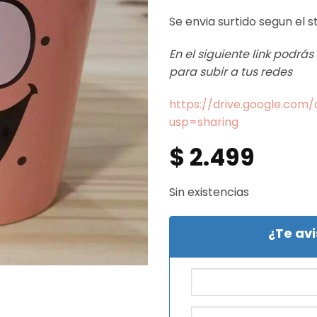
Se envia surtido segun el
En el siguiente link podrá
para subir a tus redes
https://drive.google.co
usp=sharing
$
2.499
Sin existencias
¿Te av