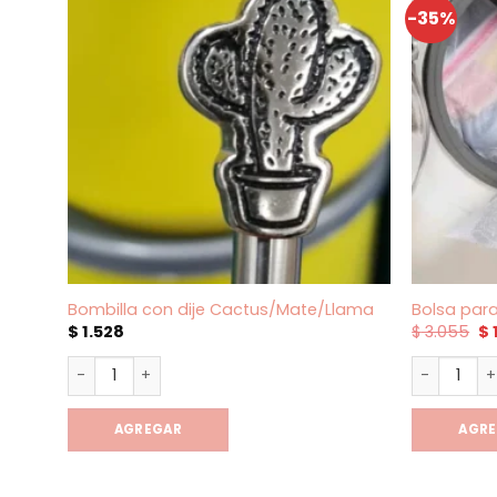
-35%
Bombilla con dije Cactus/Mate/Llama
Bolsa par
El
$
1.528
$
3.055
$
pr
or
Bombilla con dije Cactus/Mate/Llama cantidad
Bolsa par
er
$ 
AGREGAR
AGR