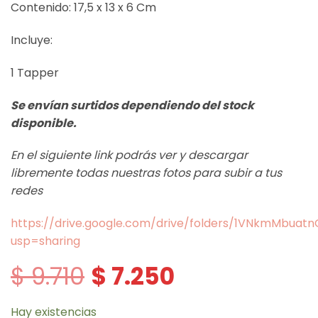
Contenido: 17,5 x 13 x 6 Cm
Incluye:
1 Tapper
Se envían surtidos dependiendo del stock
disponible.
En el siguiente link podrás ver y descargar
libremente todas nuestras fotos para subir a tus
redes
https://drive.google.com/drive/folders/1VNkmMbua
usp=sharing
$
9.710
$
7.250
El
El
precio
precio
original
actual
era:
es:
Hay existencias
$ 9.710.
$ 7.250.