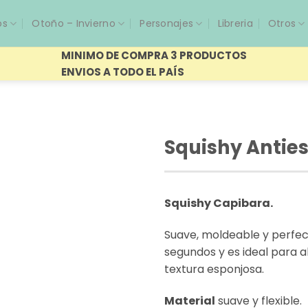
os
Otoño – Invierno
Personajes
Libreria
Otros
MINIMO DE COMPRA 3 PRODUCTOS
ENVIOS A TODO EL PAÍS
Squishy Antie
Squishy Capibara.
Suave, moldeable y perfect
segundos y es ideal para al
textura esponjosa.
Material
suave y flexible.