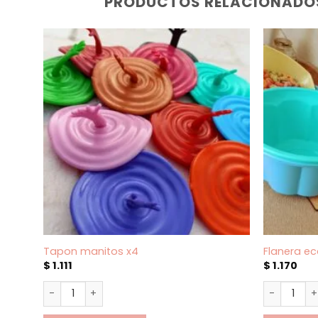
PRODUCTOS RELACIONADO
Tapon manitos x4
Flanera e
$
1.111
$
1.170
Tapon manitos x4 cantidad
Flanera e